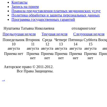
Контакты
Запись на прием
Правила предоставления платных медицинских услуг
Политика обработки и защиты персональных данных
Программа государственных гарантий
Нуштаева Татьяна Николаевна
отоларинголог
Предыдущая неделя
Текущая неделя
Следующая неделя
Понедельник
Вторник
Среда
Четверг
Пятница
Суббота
Воск
10
11
12
13
14
15
августа
августа
августа
августа
августа
августа
ав
Приема нет
Приема
Приема
Приема
Приема
Приема
Прие
нет
нет
нет
нет
нет
Авторское право © 2011-2012.
Все Права Защищены.
_.